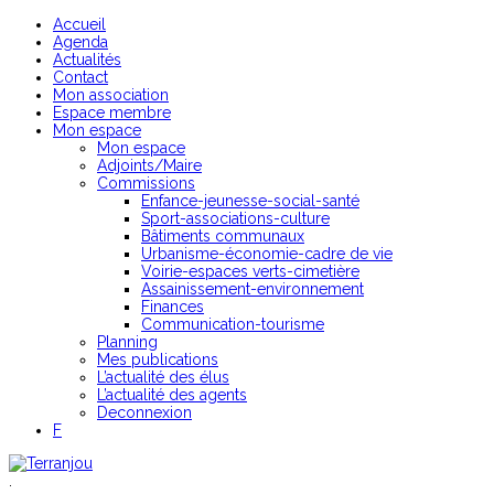
Accueil
Agenda
Actualités
Contact
Mon association
Espace membre
Mon espace
Mon espace
Adjoints/Maire
Commissions
Enfance-jeunesse-social-santé
Sport-associations-culture
Bâtiments communaux
Urbanisme-économie-cadre de vie
Voirie-espaces verts-cimetière
Assainissement-environnement
Finances
Communication-tourisme
Planning
Mes publications
L’actualité des élus
L’actualité des agents
Deconnexion
F
.