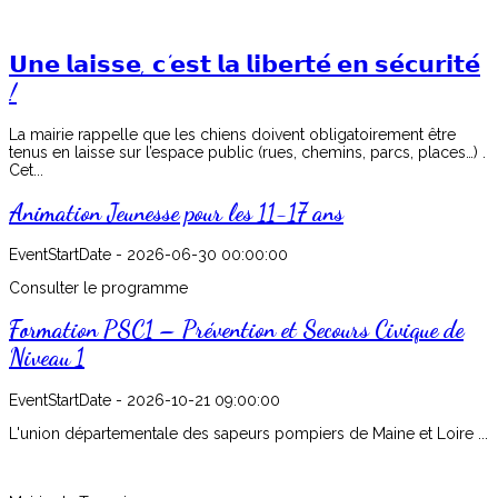
𝗨𝗻𝗲 𝗹𝗮𝗶𝘀𝘀𝗲, 𝗰’𝗲𝘀𝘁 𝗹𝗮 𝗹𝗶𝗯𝗲𝗿𝘁𝗲́ 𝗲𝗻 𝘀𝗲́𝗰𝘂𝗿𝗶𝘁𝗲́
!
La mairie rappelle que les chiens doivent obligatoirement être
tenus en laisse sur l’espace public (rues, chemins, parcs, places…) .
Cet...
Animation Jeunesse pour les 11-17 ans
EventStartDate -
2026-06-30 00:00:00
Consulter le programme
Formation PSC1 – Prévention et Secours Civique de
Niveau 1
EventStartDate -
2026-10-21 09:00:00
L'union départementale des sapeurs pompiers de Maine et Loire ...