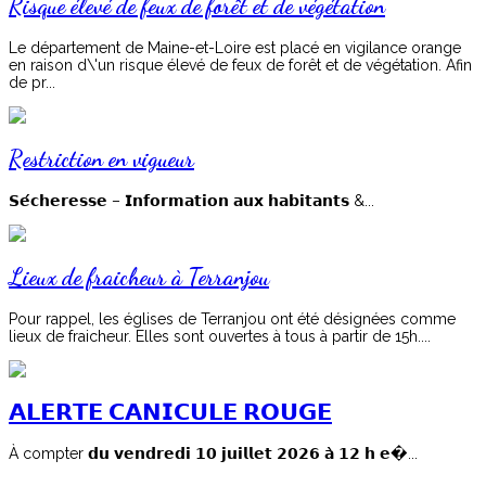
Risque élevé de feux de forêt et de végétation
Le département de Maine-et-Loire est placé en vigilance orange
en raison d\'un risque élevé de feux de forêt et de végétation. Afin
de pr...
Restriction en vigueur
𝗦𝗲́𝗰𝗵𝗲𝗿𝗲𝘀𝘀𝗲 – 𝗜𝗻𝗳𝗼𝗿𝗺𝗮𝘁𝗶𝗼𝗻 𝗮𝘂𝘅 𝗵𝗮𝗯𝗶𝘁𝗮𝗻𝘁𝘀 &...
Lieux de fraicheur à Terranjou
Pour rappel, les églises de Terranjou ont été désignées comme
lieux de fraicheur. Elles sont ouvertes à tous à partir de 15h....
𝗔𝗟𝗘𝗥𝗧𝗘 𝗖𝗔𝗡𝗜𝗖𝗨𝗟𝗘 𝗥𝗢𝗨𝗚𝗘
À compter 𝗱𝘂 𝘃𝗲𝗻𝗱𝗿𝗲𝗱𝗶 𝟭𝟬 𝗷𝘂𝗶𝗹𝗹𝗲𝘁 𝟮𝟬𝟮𝟲 𝗮̀ 𝟭𝟮 𝗵 𝗲�...