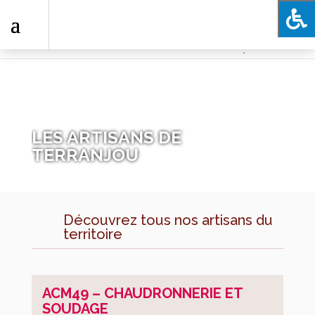
.
Ma
Commune
Présentation
Histoire
LES ARTISANS DE
TERRANJOU
Les
élus
Publication
des
Découvrez tous nos artisans du
actes
territoire
règlementaires
Commissions
Bulletins
ACM49 – CHAUDRONNERIE ET
SOUDAGE
communaux