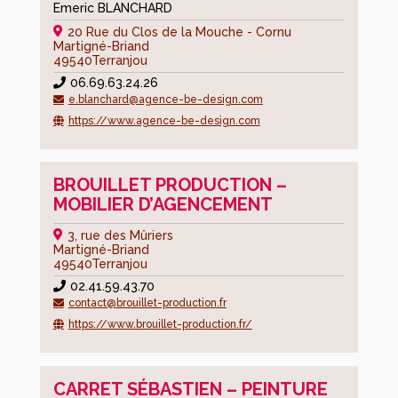
Les
Emeric BLANCHARD
Commerces
20 Rue du Clos de la Mouche - Cornu
Martigné-Briand
Les
49540
Terranjou
Artisans
06.69.63.24.26
e.blanchard@agence-be-design.com
Le
https://www.agence-be-design.com
Marché
et
les
BROUILLET PRODUCTION –
commerçants
MOBILIER D’AGENCEMENT
ambulants
3, rue des Mûriers
Les
Martigné-Briand
zones
49540
Terranjou
artisanales
02.41.59.43.70
contact@brouillet-production.fr
Les
https://www.brouillet-production.fr/
artisans
d’art
CARRET SÉBASTIEN – PEINTURE
Enfance