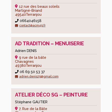
Conseil
12 rue des beaux soleils
Martigné-Briand
municipal
49540
Terranjou
Recueil
0664046158
des
contact@acm49.fr
actes
administratifs
AD TRADITION – MENUISERIE
et
budget
Adrien DENIS
Services
9 rue de la bâte
Chavagnes
municipaux
49380
Terranjou
Urbanisme
06 69 50 53 37
adrien.denis29@gmail.com
Terrains
à
vendre
ATELIER DÉCO SG – PEINTURE
Liens
Stéphane GAUTIER
utiles
7, Rue de la Bâte