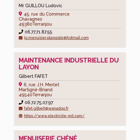
Mr GUILLOU Ludovic
45, rue du Commerce
Chavagnes
49380
Terranjou
06.77.71.87.55
lg.menuisier.plaquiste@hotmail.com
MAINTENANCE INDUSTRIELLE DU
LAYON
Gilbert FAFET
6, rue J.H. Merlet
Martigné-Briand
49540
Terranjou
06.72.75.07.97
fafet.gilbert@wanadoo.fr
https://www.electricite-mil.com/
MENUISERIE CHÉNÉ