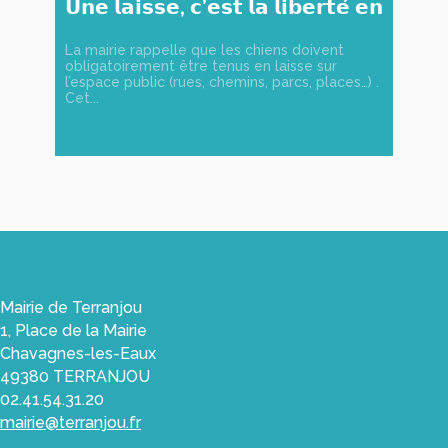
𝗨𝗻𝗲 𝗹𝗮𝗶𝘀𝘀𝗲, 𝗰’𝗲𝘀𝘁 𝗹𝗮 𝗹𝗶𝗯𝗲𝗿𝘁𝗲́ 𝗲𝗻
𝘀𝗲́𝗰𝘂𝗿𝗶𝘁𝗲́ !
La mairie rappelle que les chiens doivent
obligatoirement être tenus en laisse sur
l’espace public (rues, chemins, parcs, places…) .
Cet...
Mairie de Terranjou
1, Place de la Mairie
Chavagnes-les-Eaux
49380 TERRANJOU
02.41.54.31.20
mairie@terranjou.fr