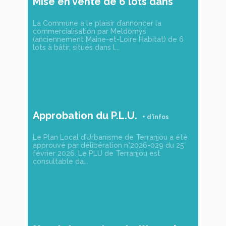
Mise en vente de 6 lots dans
notre futur lotissement !
La Commune a le plaisir d’annoncer la
commercialisation par Meldomys
(anciennement Maine-et-Loire Habitat) de 6
lots à bâtir, situés dans l...
Approbation du P.L.U.
Le Plan Local d’Urbanisme de Terranjou a été
approuvé par délibération n°2026-029 du 25
février 2026. Le PLU de Terranjou est
consultable da...