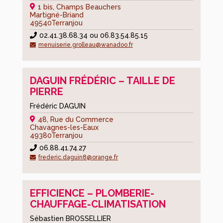
culturelles
1 bis, Champs Beauchers
Martigné-Briand
Associations
49540
Terranjou
social
02.41.38.68.34 ou 06.83.54.85.15
et
menuiserie.grolleau@wanadoo.fr
santé
Les
DAGUIN FRÉDÉRIC – TAILLE DE
bibliothèques
PIERRE
L’espace
Frédéric DAGUIN
A.B.C.D
48, Rue du Commerce
Les
Chavagnes-les-Eaux
49380
Terranjou
salles
06.88.41.74.27
des
frederic.daguin8@orange.fr
sports
La
piscine
EFFICIENCE – PLOMBERIE-
CHAUFFAGE-CLIMATISATION
Le
cinéma
Sébastien BROSSELLIER