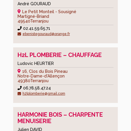
André GOURAUD
Le Petit Monteil - Sousigné
Martigné-Briand
49540
Terranjou
02.41.59.65.71
ebenistegouraud@orange.fr
H2L PLOMBERIE – CHAUFFAGE
Ludovic HEURTIER
16, Clos du Bois Pineau
Notre-Dame-d'Allençon
49380
Terranjou
06.78.58.47.24
h2lplomberie@gmail.com
HARMONIE BOIS – CHARPENTE
MENUISERIE
Julien DAVID