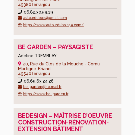
déchèterie,
49380
Terranjou
borne
06.82.30.59.19
textile
autourdubois@gmail.com
https://www.autourdubois49.com/
La
paroisse
Agence
BE GARDEN – PAYSAGISTE
postale
Adeline TREMBLAY
Utile
20, Rue du Clos de la Mouche - Cornu
Martigné-Briand
et
49540
Terranjou
pratique
06.69.63.24.26
be-garden@hotmail.fr
Économie
https://www.be-garden.fr
Les
Viticulteurs
BEDESIGN – MAÎTRISE D’OEUVRE
Les
CONSTRUCTION-RÉNOVATION-
Agriculteurs
EXTENSION BÂTIMENT