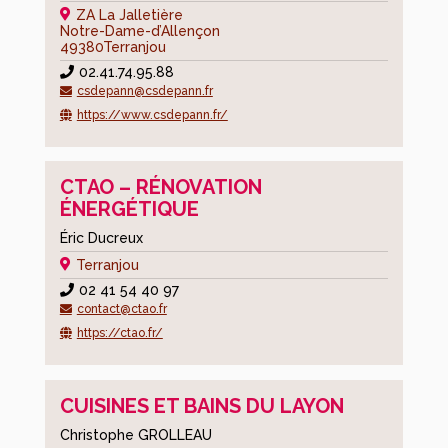
Morna
ZA La Jalletière
Notre-Dame-d’Allençon
Les
49380
Terranjou
numéros
02.41.74.95.88
d’urgence
csdepann@csdepann.fr
https://www.csdepann.fr/
Tourisme
loisirs
CTAO – RÉNOVATION
Associations
ÉNERGÉTIQUE
éducation
Éric Ducreux
Associations
Terranjou
loisirs
02 41 54 40 97
contact@ctao.fr
Associations
https://ctao.fr/
sportives
Associations
animations
CUISINES ET BAINS DU LAYON
Associations
Christophe GROLLEAU