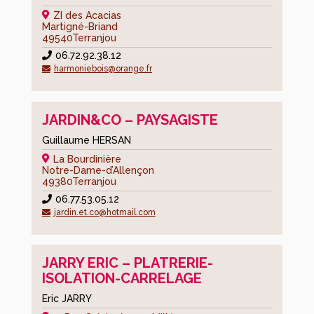
ZI des Acacias
Martigné-Briand
49540
Terranjou
06.72.92.38.12
harmoniebois@orange.fr
JARDIN&CO – PAYSAGISTE
Guillaume HERSAN
La Bourdinière
Notre-Dame-d’Allençon
49380
Terranjou
06.77.53.05.12
jardin.et.co@hotmail.com
JARRY ERIC – PLATRERIE-
ISOLATION-CARRELAGE
Eric JARRY