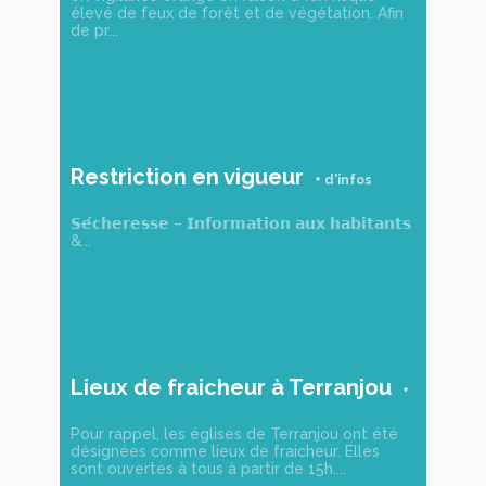
élevé de feux de forêt et de végétation. Afin
de pr...
Restriction en vigueur
𝗦𝗲́𝗰𝗵𝗲𝗿𝗲𝘀𝘀𝗲 – 𝗜𝗻𝗳𝗼𝗿𝗺𝗮𝘁𝗶𝗼𝗻 𝗮𝘂𝘅 𝗵𝗮𝗯𝗶𝘁𝗮𝗻𝘁𝘀
&...
Lieux de fraicheur à Terranjou
Pour rappel, les églises de Terranjou ont été
désignées comme lieux de fraicheur. Elles
sont ouvertes à tous à partir de 15h....