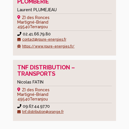
PLOMBERIE
Laurent PLUMEJEAU
ZI des Ronces
Martigné-Briand
49540
Terranjou
02.41.66.79.80
contact@rpure-energies.fr
https://www.rpure-energies.fr/
TNF DISTRIBUTION –
TRANSPORTS
Nicolas FATIN
ZI des Ronces
Martigné-Briand
49540
Terranjou
09.67.44.97.70
tnf.distribution@orange.fr