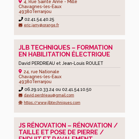
4, Rue Sainte Anne - Millé
Chavagnes-les-Eaux
49380
Terranjou
02.41.54.40.25
eric.jarry@orange.fr
JLB TECHNIQUES – FORMATION
EN HABILITATION ÉLECTRIQUE
David PERDRIEAU et Jean-Louis ROULET
24, rue Nationale
Chavagnes-les-Eaux
49380
Terranjou
06.29.10.33.24 ou 02.41.54.10.50
david.perdrieau@gmail.com
https://www.jlbtechniques.com
JS RÉNOVATION – RÉNOVATION /
TAILLE ET POSE DE PIERRE /
ENDUIT ET RAVALEMENT