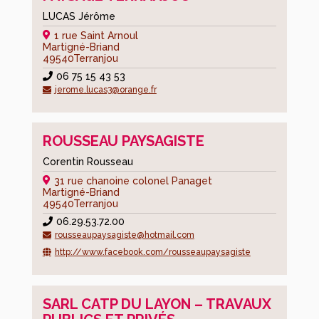
LUCAS Jérôme
1 rue Saint Arnoul
Martigné-Briand
49540
Terranjou
06 75 15 43 53
jerome.lucas3@orange.fr
ROUSSEAU PAYSAGISTE
Corentin Rousseau
31 rue chanoine colonel Panaget
Martigné-Briand
49540
Terranjou
06.29.53.72.00
rousseaupaysagiste@hotmail.com
http://www.facebook.com/rousseaupaysagiste
SARL CATP DU LAYON – TRAVAUX