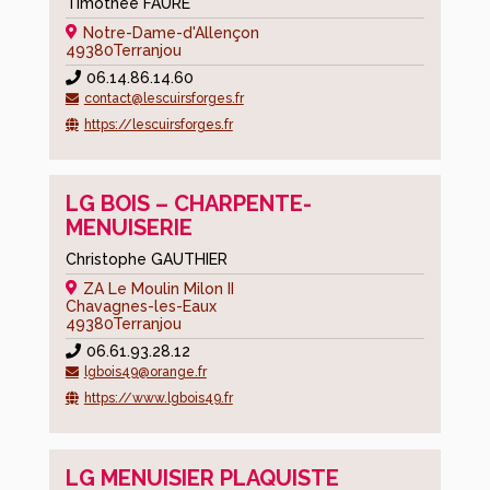
Timothée FAURÉ
Notre-Dame-d'Allençon
49380
Terranjou
06.14.86.14.60
contact@lescuirsforges.fr
https://lescuirsforges.fr
LG BOIS – CHARPENTE-
MENUISERIE
Christophe GAUTHIER
ZA Le Moulin Milon II
Chavagnes-les-Eaux
49380
Terranjou
06.61.93.28.12
lgbois49@orange.fr
https://www.lgbois49.fr
LG MENUISIER PLAQUISTE