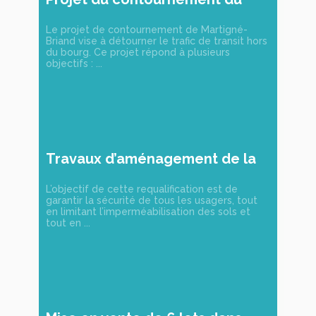
bourg
Le projet de contournement de Martigné-
Briand vise à détourner le trafic de transit hors
du bourg. Ce projet répond à plusieurs
objectifs : ...
Travaux d’aménagement de la
Rue Rabelais
L’objectif de cette requalification est de
garantir la sécurité de tous les usagers, tout
en limitant l’imperméabilisation des sols et
tout en ...