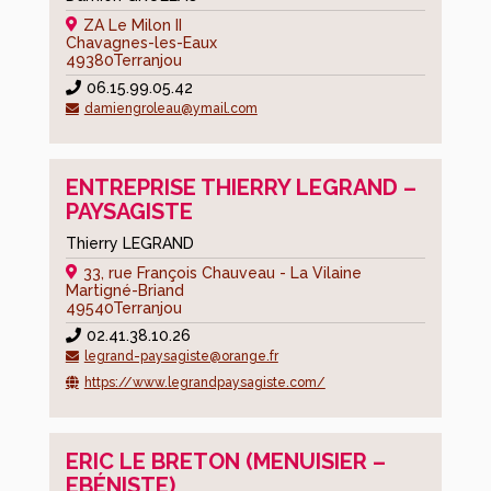
espace
ZA Le Milon II
Chavagnes-les-Eaux
Adjoints/Maire
49380
Terranjou
06.15.99.05.42
Commissions
damiengroleau@ymail.com
Enfance-
jeunesse-
social-
ENTREPRISE THIERRY LEGRAND –
santé
PAYSAGISTE
Thierry LEGRAND
Sport-
associations-
33, rue François Chauveau - La Vilaine
Martigné-Briand
culture
49540
Terranjou
Bâtiments
02.41.38.10.26
communaux
legrand-paysagiste@orange.fr
https://www.legrandpaysagiste.com/
Urbanisme-
économie-
cadre
ERIC LE BRETON (MENUISIER –
de
EBÉNISTE)