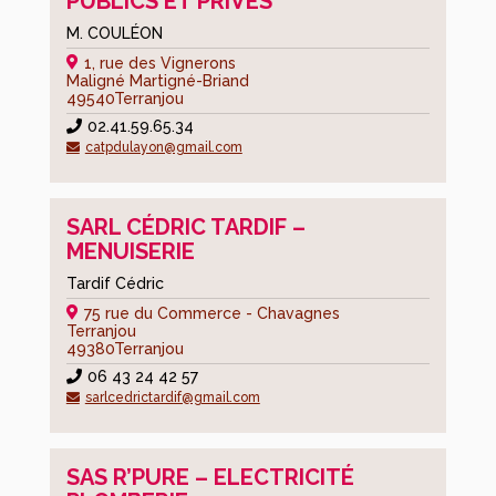
PUBLICS ET PRIVÉS
M. COULÉON
1, rue des Vignerons
Maligné Martigné-Briand
49540
Terranjou
02.41.59.65.34
catpdulayon@gmail.com
SARL CÉDRIC TARDIF –
MENUISERIE
Tardif Cédric
75 rue du Commerce - Chavagnes
Terranjou
49380
Terranjou
06 43 24 42 57
sarlcedrictardif@gmail.com
SAS R’PURE – ELECTRICITÉ