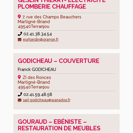
GESLIN THIERRY- ELECTRICITÉ
L’actualité
PLOMBERIE CHAUFFAGE
des
7, rue des Champs Beauchers
agents
Martigné-Briand
49540
Terranjou
Deconnexion
02.41.38.34.54
F
eurlgeslin@orange.fr
GODICHEAU – COUVERTURE
Franck GODICHEAU
ZI des Ronces
Martigné-Briand
49540
Terranjou
02.41.59.48.58
sarl.godicheau@wanadoo.fr
GOURAUD – EBÉNISTE –
RESTAURATION DE MEUBLES