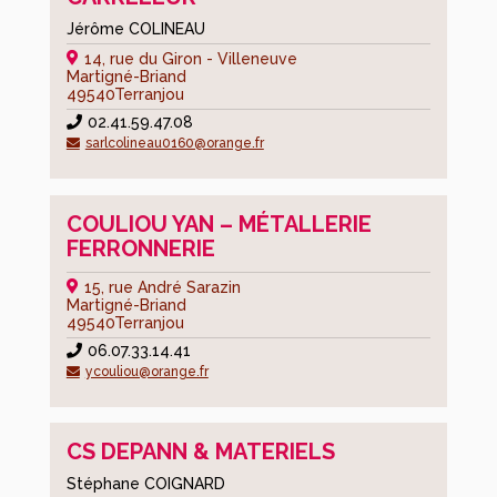
Solidarité
Jérôme COLINEAU
Santé
14, rue du Giron - Villeneuve
Martigné-Briand
Le
49540
Terranjou
Centre
02.41.59.47.08
Communal
sarlcolineau0160@orange.fr
d’Action
Sociale
–
COULIOU YAN – MÉTALLERIE
C.C.A.S
FERRONNERIE
Action
15, rue André Sarazin
sociale
Martigné-Briand
49540
Terranjou
Les
06.07.33.14.41
professionnels
ycouliou@orange.fr
de
santé
CS DEPANN & MATERIELS
L’EHPAD
Marie
Stéphane COIGNARD