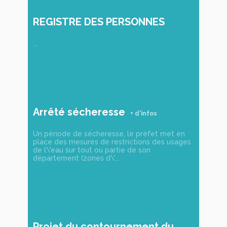
REGISTRE DES PERSONNES
VULNÉRABLES
...
Arrêté sécheresse
Un période de sécheresse, le préfet met en
place des mesures de restrictions des usages
de l\'eau sur tout ou partie de son
département (zones d\'...
Projet du contournement du