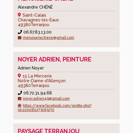
Alexandre CHÉNÉ
Saint-Calais
Chavagnes-les-Eaux
49380
Terranjou
06.67.83.13.00
menuiseriechene@gmail.com
NOYER ADRIEN, PEINTURE
Adrien Noyer
15 La Mercerie
Notre-Dame-d'Allençon
49380
Terranjou
06.72.31.94.68
noyer.adrien49@gmail.com
https://www.facebook.com/profile.php?
id=100080273063270
PAYSAGE TERRANJOU