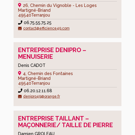
26, Chemin du Vignoble - Les Loges
Hébergements/Tourisme
Martigné-Briand
49540
Terranjou
Accueil
06.75.55.75.25
contact@efficience49.com
Agenda
Actualités
ENTREPRISE DENIPRO –
MENUISERIE
Contact
Denis CADOT
Mon
4, Chemin des Fontaines
association
Martigné-Briand
49540
Terranjou
06.20.12.11.68
Espace
denipro49@orange.fr
membre
Mon
ENTREPRISE TAILLANT –
espace
MAÇONNERIE/ TAILLE DE PIERRE
Mon
Damien GROLEAU