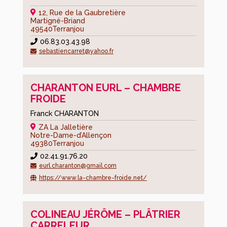
Jeunesse
12, Rue de la Gaubretière
Martigné-Briand
49540
Terranjou
Les
06.83.03.43.98
écoles
sebastiencarret@yahoo.fr
Cantine
et
garderie
CHARANTON EURL – CHAMBRE
FROIDE
Les
assistantes
Franck CHARANTON
maternelles
ZA La Jalletière
Notre-Dame-d’Allençon
Le
49380
Terranjou
centre
02.41.91.76.20
de
eurl.charanton@gmail.com
loisirs
https://www.la-chambre-froide.net/
–
espace
jeune
COLINEAU JÉRÔME – PLÂTRIER
CARRELEUR