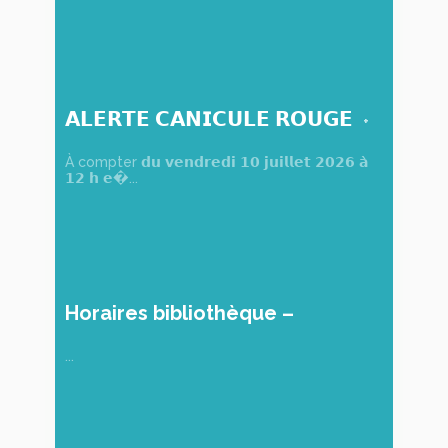
𝗔𝗟𝗘𝗥𝗧𝗘 𝗖𝗔𝗡𝗜𝗖𝗨𝗟𝗘 𝗥𝗢𝗨𝗚𝗘
À compter 𝗱𝘂 𝘃𝗲𝗻𝗱𝗿𝗲𝗱𝗶 𝟭𝟬 𝗷𝘂𝗶𝗹𝗹𝗲𝘁 𝟮𝟬𝟮𝟲 𝗮̀
𝟭𝟮 𝗵 𝗲�...
Horaires bibliothèque –
Martigné-Briand
...