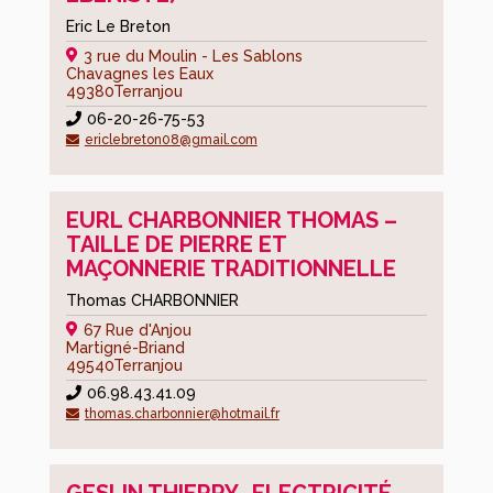
vie
Eric Le Breton
Voirie-
3 rue du Moulin - Les Sablons
espaces
Chavagnes les Eaux
49380
Terranjou
verts-
cimetière
06-20-26-75-53
ericlebreton08@gmail.com
Assainissement-
environnement
EURL CHARBONNIER THOMAS –
Finances
TAILLE DE PIERRE ET
Communication-
MAÇONNERIE TRADITIONNELLE
tourisme
Thomas CHARBONNIER
Planning
67 Rue d'Anjou
Martigné-Briand
Mes
49540
Terranjou
publications
06.98.43.41.09
thomas.charbonnier@hotmail.fr
L’actualité
des
élus