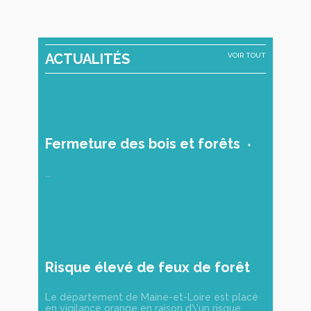
ACTUALITÉS
VOIR TOUT
Fermeture des bois et forêts
...
Risque élevé de feux de forêt
et de végétation
Le département de Maine-et-Loire est placé
en vigilance orange en raison d\'un risque