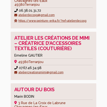
Chavagnes-les-Eaux
Cimetières
49380
Terranjou
06.38.01.31.72
Pratique
atelierdecosg@gmail.com
https://www.peinture-erika.fr/?ref=atelierdecosg
Démarches
administratives
Réglementations
ATELIER LES CRÉATIONS DE MIMI
diverses
– CRÉATRICE D’ACCESSOIRES
TEXTILES (COUTURIÈRE)
Locations
Emeline GAUTIER
de
salles
49380
Terranjou
communales
07.67.46.34.98
ateliercreationsmimi@gmail.com
Transports,
borne
de
AUTOUR DU BOIS
recharge
Marin BODIN
Collecte
3 Rue de La Croix de Labrune
déchets,
Chavagnes-les-Eaux