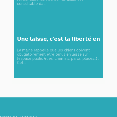
consultable da...
𝗨𝗻𝗲 𝗹𝗮𝗶𝘀𝘀𝗲, 𝗰’𝗲𝘀𝘁 𝗹𝗮 𝗹𝗶𝗯𝗲𝗿𝘁𝗲́ 𝗲𝗻
𝘀𝗲́𝗰𝘂𝗿𝗶𝘁𝗲́ !
La mairie rappelle que les chiens doivent
obligatoirement être tenus en laisse sur
l’espace public (rues, chemins, parcs, places…) .
Cet...