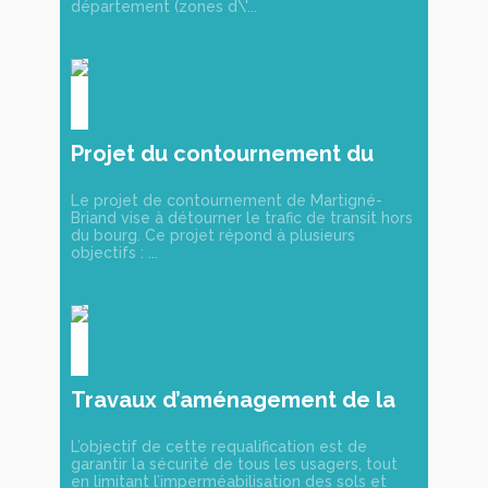
département (zones d\'...
Projet du contournement du
bourg
Le projet de contournement de Martigné-
Briand vise à détourner le trafic de transit hors
du bourg. Ce projet répond à plusieurs
objectifs : ...
Travaux d’aménagement de la
Rue Rabelais
L’objectif de cette requalification est de
garantir la sécurité de tous les usagers, tout
en limitant l’imperméabilisation des sols et