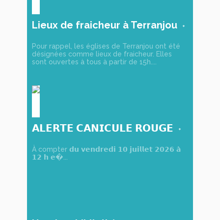
Lieux de fraicheur à Terranjou
Pour rappel, les églises de Terranjou ont été
désignées comme lieux de fraicheur. Elles
sont ouvertes à tous à partir de 15h....
𝗔𝗟𝗘𝗥𝗧𝗘 𝗖𝗔𝗡𝗜𝗖𝗨𝗟𝗘 𝗥𝗢𝗨𝗚𝗘
À compter 𝗱𝘂 𝘃𝗲𝗻𝗱𝗿𝗲𝗱𝗶 𝟭𝟬 𝗷𝘂𝗶𝗹𝗹𝗲𝘁 𝟮𝟬𝟮𝟲 𝗮̀
𝟭𝟮 𝗵 𝗲�...