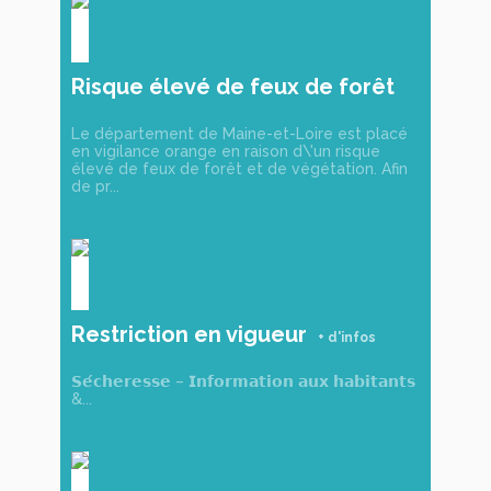
Risque élevé de feux de forêt
et de végétation
Le département de Maine-et-Loire est placé
en vigilance orange en raison d\'un risque
élevé de feux de forêt et de végétation. Afin
de pr...
Restriction en vigueur
𝗦𝗲́𝗰𝗵𝗲𝗿𝗲𝘀𝘀𝗲 – 𝗜𝗻𝗳𝗼𝗿𝗺𝗮𝘁𝗶𝗼𝗻 𝗮𝘂𝘅 𝗵𝗮𝗯𝗶𝘁𝗮𝗻𝘁𝘀
&...