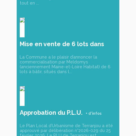
tout en ...
Mise en vente de 6 lots dans
notre futur lotissement !
La Commune a le plaisir d’annoncer la
commercialisation par Meldomys
(anciennement Maine-et-Loire Habitat) de 6
lots à bâtir, situés dans l...
Approbation du P.L.U.
Le Plan Local d’Urbanisme de Terranjou a été
approuvé par délibération n°2026-029 du 25
février 2026. Le PLU de Terranjou est