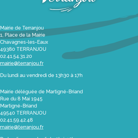
déchèterie,
borne
textile
Mairie de Terranjou
La
1, Place de la Mairie
paroisse
Chavagnes-les-Eaux
Agence
49380 TERRANJOU
postale
02.41.54.31.20
mairie@terranjou.fr
Utile
et
Du lundi au vendredi de 13h30 à 17h
pratique
Économie
Mairie déléguée de Martigné-Briand
Rue du 8 Mai 1945
Les
Martigné-Briand
Viticulteurs
49540 TERRANJOU
02.41.59.42.48
Les
mairie@terranjou.fr
Agriculteurs