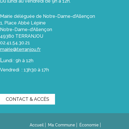
Du lundi au vendredi de 9h à 12h.
Les
Commerces
Mairie déléguée de Notre-Dame-d’Allençon
Les
1, Place Abbé Lépine
Artisans
Notre-Dame-d’Allençon
Le
49380 TERRANJOU
Marché
02.41.54.30.21
et
mairie@terranjou.fr
les
L
undi : 9h à 12h
commerçants
ambulants
Vendredi : 13h30 à 17h
Les
zones
artisanales
CONTACT & ACCÈS
Les
artisans
d’art
Accueil
Ma Commune
Économie
Enfance