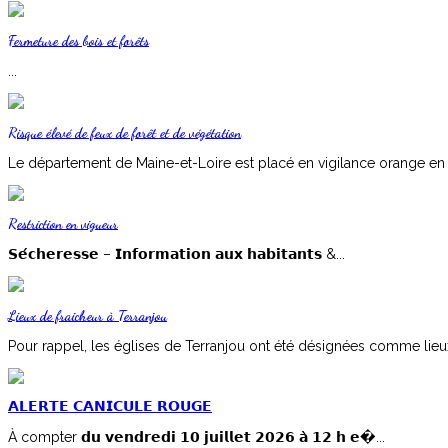
Fermeture des bois et forêts
...
Risque élevé de feux de forêt et de végétation
Le département de Maine-et-Loire est placé en vigilance orange en ra
Restriction en vigueur
𝗦𝗲́𝗰𝗵𝗲𝗿𝗲𝘀𝘀𝗲 – 𝗜𝗻𝗳𝗼𝗿𝗺𝗮𝘁𝗶𝗼𝗻 𝗮𝘂𝘅 𝗵𝗮𝗯𝗶𝘁𝗮𝗻𝘁𝘀 &...
Lieux de fraicheur à Terranjou
Pour rappel, les églises de Terranjou ont été désignées comme lieux d
𝗔𝗟𝗘𝗥𝗧𝗘 𝗖𝗔𝗡𝗜𝗖𝗨𝗟𝗘 𝗥𝗢𝗨𝗚𝗘
À compter 𝗱𝘂 𝘃𝗲𝗻𝗱𝗿𝗲𝗱𝗶 𝟭𝟬 𝗷𝘂𝗶𝗹𝗹𝗲𝘁 𝟮𝟬𝟮𝟲 𝗮̀ 𝟭𝟮 𝗵 𝗲�...