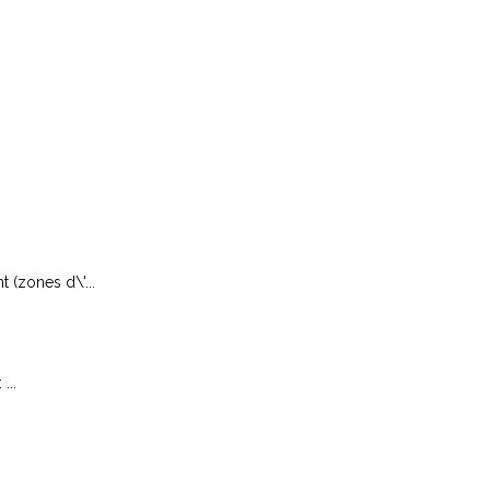
 (zones d\'...
...