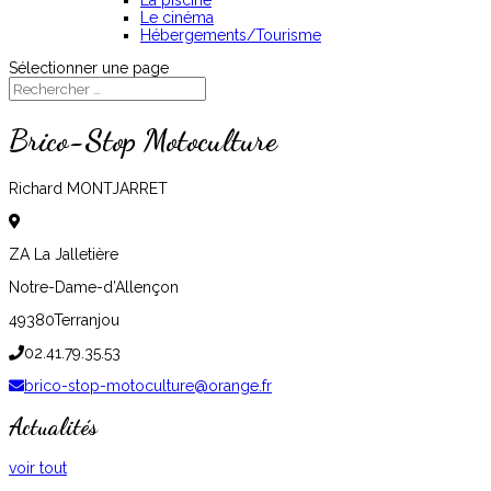
La piscine
Le cinéma
Hébergements/Tourisme
Sélectionner une page
Brico-Stop Motoculture
Richard MONTJARRET
ZA La Jalletière
Notre-Dame-d’Allençon
49380
Terranjou
02.41.79.35.53
brico-stop-motoculture@orange.fr
Actualités
voir tout