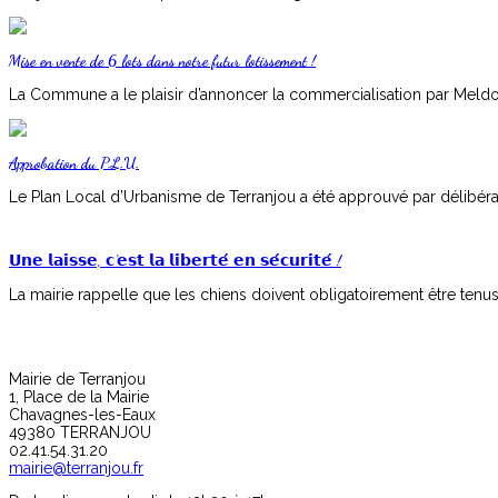
Mise en vente de 6 lots dans notre futur lotissement !
La Commune a le plaisir d’annoncer la commercialisation par Meldomy
Approbation du P.L.U.
Le Plan Local d’Urbanisme de Terranjou a été approuvé par délibérat
𝗨𝗻𝗲 𝗹𝗮𝗶𝘀𝘀𝗲, 𝗰’𝗲𝘀𝘁 𝗹𝗮 𝗹𝗶𝗯𝗲𝗿𝘁𝗲́ 𝗲𝗻 𝘀𝗲́𝗰𝘂𝗿𝗶𝘁𝗲́ !
La mairie rappelle que les chiens doivent obligatoirement être tenus e
Mairie de Terranjou
1, Place de la Mairie
Chavagnes-les-Eaux
49380 TERRANJOU
02.41.54.31.20
mairie@terranjou.fr