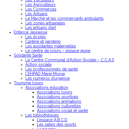
Les Viticulteurs
Les Agriculteurs
Les Commerces
Les Artisans
Le Marché et les commerçants ambulants
Les zones artisanales
Les artisans d’art
Enfance Jeunesse
Les écoles
Cantine et garderie
Les assistantes maternelles
Le centre de loisirs – espace jeune
Solidarité Santé
Le Centre Communal d’Action Sociale – C.C.A.S
Action sociale
Les professionnels de santé
L’EHPAD Marie Morna
Les numéros d’urgence
Tourisme loisirs
Associations éducation
Associations loisirs
Associations sportives
Associations animations
Associations culturelles
Associations social et santé
Les bibliothèques
L’espace A.B.C.D
Les salles des sports