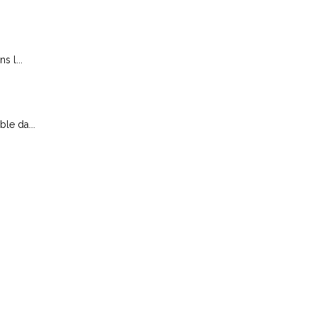
 l...
le da...