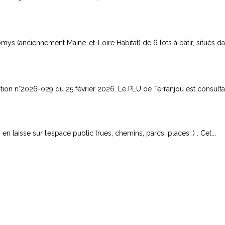
s (anciennement Maine-et-Loire Habitat) de 6 lots à bâtir, situés dans
ion n°2026-029 du 25 février 2026. Le PLU de Terranjou est consultab
n laisse sur l’espace public (rues, chemins, parcs, places…) . Cet...