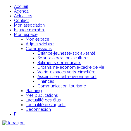
Accueil
Agenda
Actualités
Contact
Mon association
Espace membre
Mon espace
Mon espace
Adjoints/Maire
Commissions
Enfance-jeunesse-social-santé
Sport-associations-culture
Bâtiments communaux
Urbanisme-économie-cadre de vie
Voirie-espaces verts-cimetière
Assainissement-environnement
Finances
Communication-tourisme
Planning
Mes publications
L’actualité des élus
L’actualité des agents
Deconnexion
F