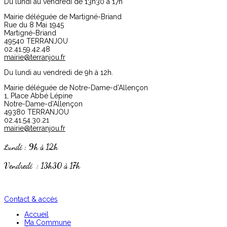
Du lundi au vendredi de 13h30 à 17h
Mairie déléguée de Martigné-Briand
Rue du 8 Mai 1945
Martigné-Briand
49540 TERRANJOU
02.41.59.42.48
mairie@terranjou.fr
Du lundi au vendredi de 9h à 12h.
Mairie déléguée de Notre-Dame-d’Allençon
1, Place Abbé Lépine
Notre-Dame-d’Allençon
49380 TERRANJOU
02.41.54.30.21
mairie@terranjou.fr
undi : 9h à 12h
L
Vendredi : 13h30 à 17h
Contact & accès
Accueil
Ma Commune