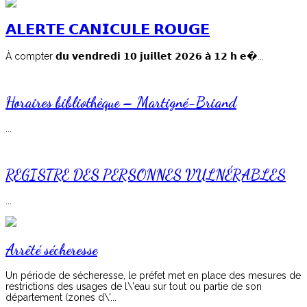
𝗔𝗟𝗘𝗥𝗧𝗘 𝗖𝗔𝗡𝗜𝗖𝗨𝗟𝗘 𝗥𝗢𝗨𝗚𝗘
À compter 𝗱𝘂 𝘃𝗲𝗻𝗱𝗿𝗲𝗱𝗶 𝟭𝟬 𝗷𝘂𝗶𝗹𝗹𝗲𝘁 𝟮𝟬𝟮𝟲 𝗮̀ 𝟭𝟮 𝗵 𝗲�...
Horaires bibliothèque – Martigné-Briand
...
REGISTRE DES PERSONNES VULNÉRABLES
...
Arrêté sécheresse
Un période de sécheresse, le préfet met en place des mesures de
restrictions des usages de l\'eau sur tout ou partie de son
département (zones d\'...