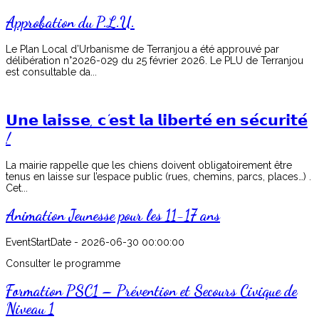
Approbation du P.L.U.
Le Plan Local d’Urbanisme de Terranjou a été approuvé par
délibération n°2026-029 du 25 février 2026. Le PLU de Terranjou
est consultable da...
𝗨𝗻𝗲 𝗹𝗮𝗶𝘀𝘀𝗲, 𝗰’𝗲𝘀𝘁 𝗹𝗮 𝗹𝗶𝗯𝗲𝗿𝘁𝗲́ 𝗲𝗻 𝘀𝗲́𝗰𝘂𝗿𝗶𝘁𝗲́
!
La mairie rappelle que les chiens doivent obligatoirement être
tenus en laisse sur l’espace public (rues, chemins, parcs, places…) .
Cet...
Animation Jeunesse pour les 11-17 ans
EventStartDate -
2026-06-30 00:00:00
Consulter le programme
Formation PSC1 – Prévention et Secours Civique de
Niveau 1