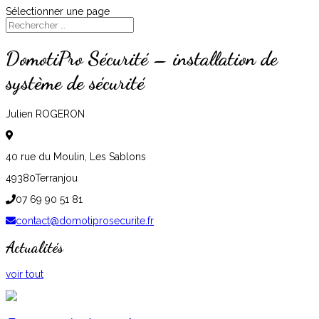
Sélectionner une page
DomotiPro Sécurité – installation de
système de sécurité
Julien ROGERON
40 rue du Moulin, Les Sablons
49380
Terranjou
07 69 90 51 81
contact@domotiprosecurite.fr
Actualités
voir tout