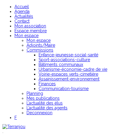
Accueil
Agenda
Actualités
Contact
Mon association
Espace membre
Mon espace
Mon espace
Adjoints/Maire
Commissions
Enfance-jeunesse-social-santé
Sport-associations-culture
Bâtiments communaux
Urbanisme-économie-cadre de vie
Voirie-espaces verts-cimetière
Assainissement-environnement
Finances
Communication-tourisme
Planning
Mes publications
L’actualité des élus
L’actualité des agents
Deconnexion
F
.