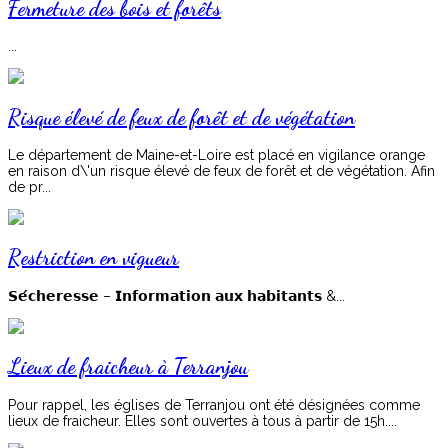
Fermeture des bois et forêts
...
Risque élevé de feux de forêt et de végétation
Le département de Maine-et-Loire est placé en vigilance orange
en raison d\'un risque élevé de feux de forêt et de végétation. Afin
de pr...
Restriction en vigueur
𝗦𝗲́𝗰𝗵𝗲𝗿𝗲𝘀𝘀𝗲 – 𝗜𝗻𝗳𝗼𝗿𝗺𝗮𝘁𝗶𝗼𝗻 𝗮𝘂𝘅 𝗵𝗮𝗯𝗶𝘁𝗮𝗻𝘁𝘀 &...
Lieux de fraicheur à Terranjou
Pour rappel, les églises de Terranjou ont été désignées comme
lieux de fraicheur. Elles sont ouvertes à tous à partir de 15h....