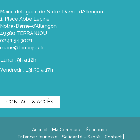
Les
Commerces
Mairie déléguée de Notre-Dame-d’Allençon
1, Place Abbé Lépine
Les
Notre-Dame-d’Allençon
Artisans
49380 TERRANJOU
Le
02.41.54.30.21
Marché
mairie@terranjou.fr
et
L
undi : 9h à 12h
les
commerçants
Vendredi : 13h30 à 17h
ambulants
Les
zones
artisanales
CONTACT & ACCÈS
Les
artisans
d’art
Accueil
Ma Commune
Économie
Enfance
Enfance/Jeunesse
Solidarité – Santé
Contact