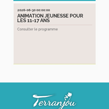
Cimetières
026-06-30 00:00:00
2026-10-21 09:
Pratique
ANIMATION JEUNESSE POUR
FORMATIO
LES 11-17 ANS
PRÉVENTI
Démarches
CIVIQUE D
administratives
onsulter le programme
L'union dépar
Réglementations
pompiers de Mai
diverses
Locations
de
salles
communales
Transports,
borne
de
recharge
Collecte
déchets,