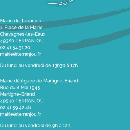
déchèterie,
borne
textile
Mairie de Terranjou
1, Place de la Mairie
La
Chavagnes-les-Eaux
paroisse
49380 TERRANJOU
Agence
02.41.54.31.20
postale
mairie@terranjou.fr
Utile
Du lundi au vendredi de 13h30 à 17h
et
pratique
Mairie déléguée de Martigné-Briand
Économie
Rue du 8 Mai 1945
Martigné-Briand
Les
49540 TERRANJOU
Viticulteurs
02.41.59.42.48
mairie@terranjou.fr
Les
Agriculteurs
Du lundi au vendredi de 9h à 12h.