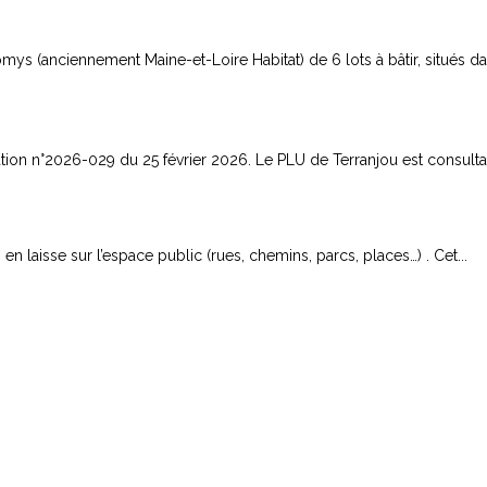
s (anciennement Maine-et-Loire Habitat) de 6 lots à bâtir, situés dans
ion n°2026-029 du 25 février 2026. Le PLU de Terranjou est consultab
n laisse sur l’espace public (rues, chemins, parcs, places…) . Cet...