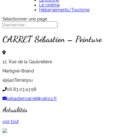
La piscine
Le cinéma
Hébergements/Tourisme
Sélectionner une page
CARRET Sébastien – Peinture
12, Rue de la Gaubretière
Martigné-Briand
49540
Terranjou
06.83.03.43.98
sebastiencarret@yahoo.fr
Actualités
voir tout