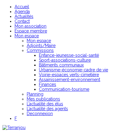
Accueil
Agenda
Actualités
Contact
Mon association
Espace membre
Mon espace
Mon espace
Adjoints/Maire
Commissions
Enfance-jeunesse-social-santé
Sport-associations-culture
Bâtiments communaux
Urbanisme-économie-cadre de vie
Voirie-espaces verts-cimetière
Assainissement-environnement
Finances
Communication-tourisme
Planning
Mes publications
L’actualité des élus
L’actualité des agents
Deconnexion
F