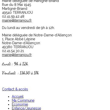
Mairie déléguée de Martigné-Briand
Rue du 8 Mai 1945
Martigné-Briand
49540 TERRANJOU
02.41.59.42.48
mairie@terranjou.fr
Du lundi au vendredi de 9h à 12h.
Mairie déléguée de Notre-Dame-d’Allençon
1, Place Abbé Lépine
Notre-Dame-d’Allençon
49380 TERRANJOU
02.41.54.30.21
mairie@terranjou.fr
undi : 9h à 12h
L
Vendredi : 13h30 à 17h
Contact & accès
Accueil
Ma Commune
Économie
Enfance/Jeunesse