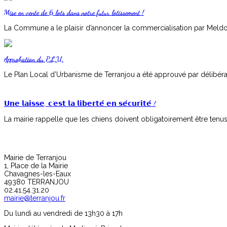
Mise en vente de 6 lots dans notre futur lotissement !
La Commune a le plaisir d’annoncer la commercialisation par Meldomy
Approbation du P.L.U.
Le Plan Local d’Urbanisme de Terranjou a été approuvé par délibérat
𝗨𝗻𝗲 𝗹𝗮𝗶𝘀𝘀𝗲, 𝗰’𝗲𝘀𝘁 𝗹𝗮 𝗹𝗶𝗯𝗲𝗿𝘁𝗲́ 𝗲𝗻 𝘀𝗲́𝗰𝘂𝗿𝗶𝘁𝗲́ !
La mairie rappelle que les chiens doivent obligatoirement être tenus e
Mairie de Terranjou
1, Place de la Mairie
Chavagnes-les-Eaux
49380 TERRANJOU
02.41.54.31.20
mairie@terranjou.fr
Du lundi au vendredi de 13h30 à 17h