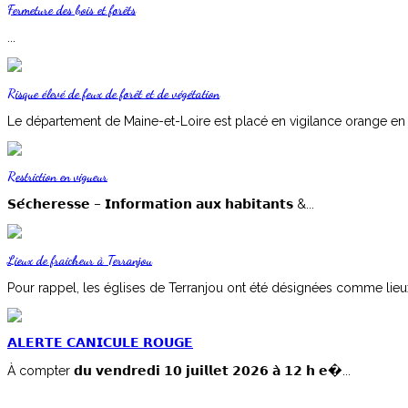
Fermeture des bois et forêts
...
Risque élevé de feux de forêt et de végétation
Le département de Maine-et-Loire est placé en vigilance orange en ra
Restriction en vigueur
𝗦𝗲́𝗰𝗵𝗲𝗿𝗲𝘀𝘀𝗲 – 𝗜𝗻𝗳𝗼𝗿𝗺𝗮𝘁𝗶𝗼𝗻 𝗮𝘂𝘅 𝗵𝗮𝗯𝗶𝘁𝗮𝗻𝘁𝘀 &...
Lieux de fraicheur à Terranjou
Pour rappel, les églises de Terranjou ont été désignées comme lieux d
𝗔𝗟𝗘𝗥𝗧𝗘 𝗖𝗔𝗡𝗜𝗖𝗨𝗟𝗘 𝗥𝗢𝗨𝗚𝗘
À compter 𝗱𝘂 𝘃𝗲𝗻𝗱𝗿𝗲𝗱𝗶 𝟭𝟬 𝗷𝘂𝗶𝗹𝗹𝗲𝘁 𝟮𝟬𝟮𝟲 𝗮̀ 𝟭𝟮 𝗵 𝗲�...