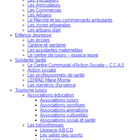
Les Viticulteurs
Les Agriculteurs
Les Commerces
Les Artisans
Le Marché et les commerçants ambulants
Les zones artisanales
Les artisans d’art
Enfance Jeunesse
Les écoles
Cantine et garderie
Les assistantes maternelles
Le centre de loisirs – espace jeune
Solidarité Santé
Le Centre Communal d’Action Sociale – C.C.A.S
Action sociale
Les professionnels de santé
L’EHPAD Marie Morna
Les numéros d’urgence
Tourisme loisirs
Associations éducation
Associations loisirs
Associations sportives
Associations animations
Associations culturelles
Associations social et santé
Les bibliothèques
L’espace A.B.C.D
Les salles des sports