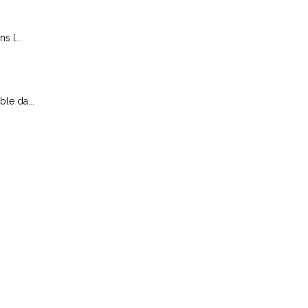
 l...
le da...