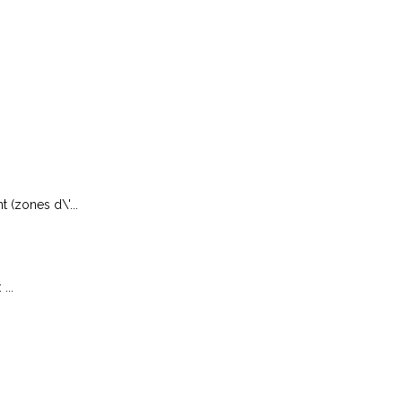
 (zones d\'...
...