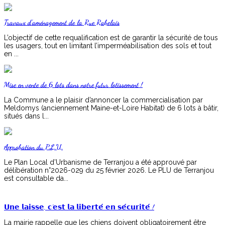
Travaux d’aménagement de la Rue Rabelais
L’objectif de cette requalification est de garantir la sécurité de tous
les usagers, tout en limitant l’imperméabilisation des sols et tout
en ...
Mise en vente de 6 lots dans notre futur lotissement !
La Commune a le plaisir d’annoncer la commercialisation par
Meldomys (anciennement Maine-et-Loire Habitat) de 6 lots à bâtir,
situés dans l...
Approbation du P.L.U.
Le Plan Local d’Urbanisme de Terranjou a été approuvé par
délibération n°2026-029 du 25 février 2026. Le PLU de Terranjou
est consultable da...
𝗨𝗻𝗲 𝗹𝗮𝗶𝘀𝘀𝗲, 𝗰’𝗲𝘀𝘁 𝗹𝗮 𝗹𝗶𝗯𝗲𝗿𝘁𝗲́ 𝗲𝗻 𝘀𝗲́𝗰𝘂𝗿𝗶𝘁𝗲́ !
La mairie rappelle que les chiens doivent obligatoirement être