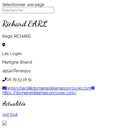
Sélectionner une page
Richard EARL
Régis RICHARD
Les Loges
Martigné-Briand
49540
Terranjou
06.79.53.16.51
regisrichard@domainedelamaisonrouge.com
https://domainedelamaisonrouge.com/
Actualités
voir tout