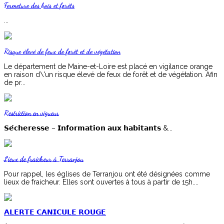
Fermeture des bois et forêts
...
Risque élevé de feux de forêt et de végétation
Le département de Maine-et-Loire est placé en vigilance orange
en raison d\'un risque élevé de feux de forêt et de végétation. Afin
de pr...
Restriction en vigueur
𝗦𝗲́𝗰𝗵𝗲𝗿𝗲𝘀𝘀𝗲 – 𝗜𝗻𝗳𝗼𝗿𝗺𝗮𝘁𝗶𝗼𝗻 𝗮𝘂𝘅 𝗵𝗮𝗯𝗶𝘁𝗮𝗻𝘁𝘀 &...
Lieux de fraicheur à Terranjou
Pour rappel, les églises de Terranjou ont été désignées comme
lieux de fraicheur. Elles sont ouvertes à tous à partir de 15h....
𝗔𝗟𝗘𝗥𝗧𝗘 𝗖𝗔𝗡𝗜𝗖𝗨𝗟𝗘 𝗥𝗢𝗨𝗚𝗘