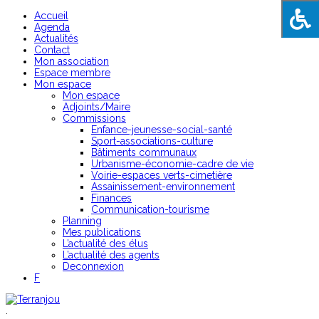
Accueil
Agenda
Actualités
Contact
Mon association
Espace membre
Mon espace
Mon espace
Adjoints/Maire
Commissions
Enfance-jeunesse-social-santé
Sport-associations-culture
Bâtiments communaux
Urbanisme-économie-cadre de vie
Voirie-espaces verts-cimetière
Assainissement-environnement
Finances
Communication-tourisme
Planning
Mes publications
L’actualité des élus
L’actualité des agents
Deconnexion
F
.