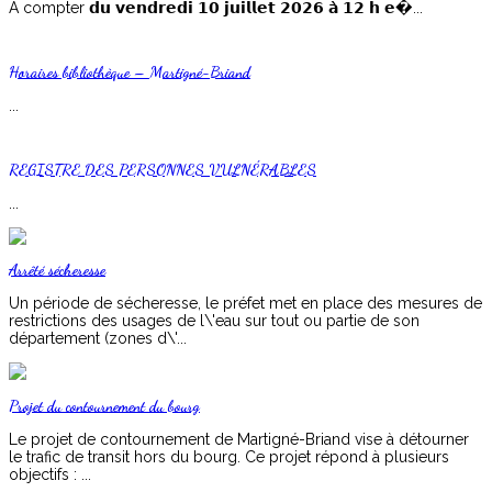
À compter 𝗱𝘂 𝘃𝗲𝗻𝗱𝗿𝗲𝗱𝗶 𝟭𝟬 𝗷𝘂𝗶𝗹𝗹𝗲𝘁 𝟮𝟬𝟮𝟲 𝗮̀ 𝟭𝟮 𝗵 𝗲�...
Horaires bibliothèque – Martigné-Briand
...
REGISTRE DES PERSONNES VULNÉRABLES
...
Arrêté sécheresse
Un période de sécheresse, le préfet met en place des mesures de
restrictions des usages de l\'eau sur tout ou partie de son
département (zones d\'...
Projet du contournement du bourg
Le projet de contournement de Martigné-Briand vise à détourner
le trafic de transit hors du bourg. Ce projet répond à plusieurs
objectifs : ...