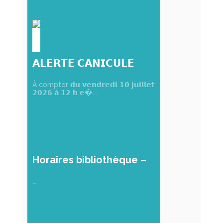
𝗔𝗟𝗘𝗥𝗧𝗘 𝗖𝗔𝗡𝗜𝗖𝗨𝗟𝗘
𝗥𝗢𝗨𝗚𝗘
À compter 𝗱𝘂 𝘃𝗲𝗻𝗱𝗿𝗲𝗱𝗶 𝟭𝟬 𝗷𝘂𝗶𝗹𝗹𝗲𝘁
𝟮𝟬𝟮𝟲 𝗮̀ 𝟭𝟮 𝗵 𝗲�...
Horaires bibliothèque –
Martigné-Briand
...