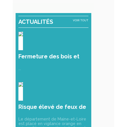
ACTUALITÉS
VOIR TOUT
Fermeture des bois et
forêts
...
Risque élevé de feux de
forêt et de végétation
Le département de Maine-et-Loire
est placé en vigilance orange en