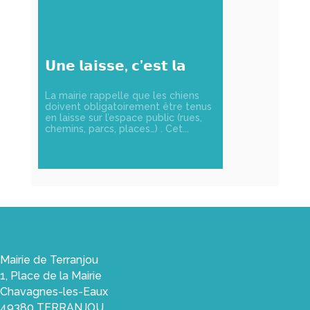
𝗨𝗻𝗲 𝗹𝗮𝗶𝘀𝘀𝗲, 𝗰’𝗲𝘀𝘁 𝗹𝗮
𝗹𝗶𝗯𝗲𝗿𝘁𝗲́ 𝗲𝗻 𝘀𝗲́𝗰𝘂𝗿𝗶𝘁𝗲́ !
La mairie rappelle que les chiens
doivent obligatoirement être tenus
en laisse sur l’espace public (rues,
chemins, parcs, places…) . Cet...
Mairie de Terranjou
1, Place de la Mairie
Chavagnes-les-Eaux
49380 TERRANJOU