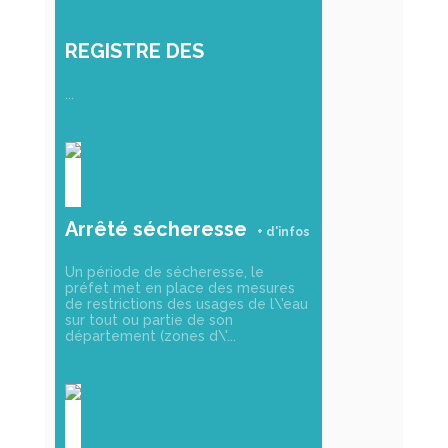
REGISTRE DES
PERSONNES
...
VULNÉRABLES
Arrêté sécheresse
Un période de sécheresse, le
préfet met en place des mesures
de restrictions des usages de l\'eau
sur tout ou partie de son
département (zones d\'...