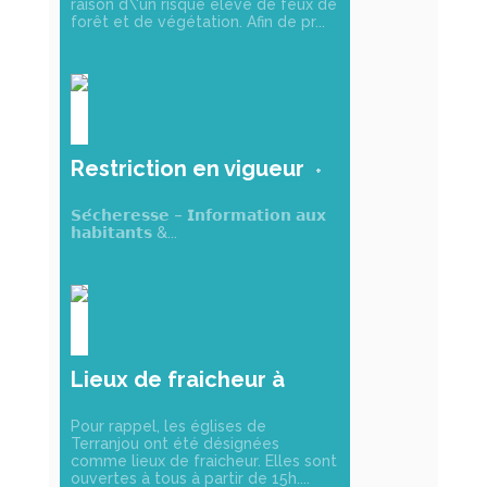
raison d\'un risque élevé de feux de
forêt et de végétation. Afin de pr...
Restriction en vigueur
𝗦𝗲́𝗰𝗵𝗲𝗿𝗲𝘀𝘀𝗲 – 𝗜𝗻𝗳𝗼𝗿𝗺𝗮𝘁𝗶𝗼𝗻 𝗮𝘂𝘅
𝗵𝗮𝗯𝗶𝘁𝗮𝗻𝘁𝘀 &...
Lieux de fraicheur à
Terranjou
Pour rappel, les églises de
Terranjou ont été désignées
comme lieux de fraicheur. Elles sont
ouvertes à tous à partir de 15h....