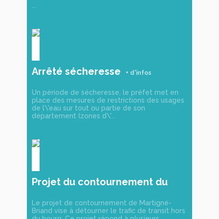
...
Arrêté sécheresse
Un période de sécheresse, le préfet met en
place des mesures de restrictions des usages
de l\'eau sur tout ou partie de son
département (zones d\'...
Projet du contournement du
bourg
Le projet de contournement de Martigné-
Briand vise à détourner le trafic de transit hors
du bourg. Ce projet répond à plusieurs