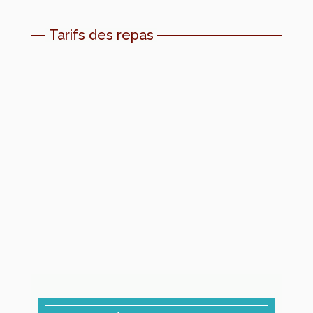
E-mail :
mairie.cantine49540@orange.fr
Tarifs des repas
Habitants de Terranjou
Prix du repas :
3.85€
Prix du repas non prévu :
4.85€
Hors commune
Prix du repas :
4.38€
Prix du repas non prévu :
5.38€