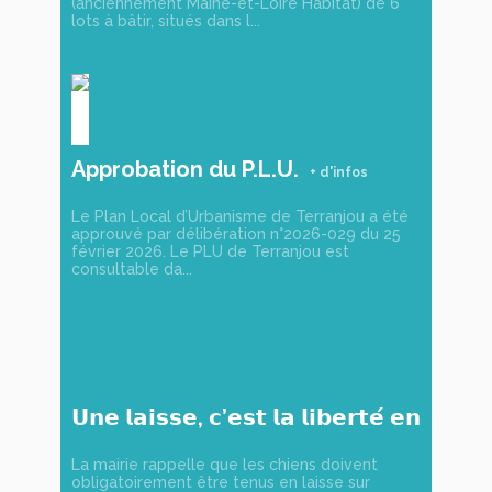
(anciennement Maine-et-Loire Habitat) de 6
lots à bâtir, situés dans l...
Approbation du P.L.U.
Le Plan Local d’Urbanisme de Terranjou a été
approuvé par délibération n°2026-029 du 25
février 2026. Le PLU de Terranjou est
consultable da...
𝗨𝗻𝗲 𝗹𝗮𝗶𝘀𝘀𝗲, 𝗰’𝗲𝘀𝘁 𝗹𝗮 𝗹𝗶𝗯𝗲𝗿𝘁𝗲́ 𝗲𝗻
𝘀𝗲́𝗰𝘂𝗿𝗶𝘁𝗲́ !
La mairie rappelle que les chiens doivent
obligatoirement être tenus en laisse sur