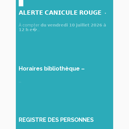
𝗔𝗟𝗘𝗥𝗧𝗘 𝗖𝗔𝗡𝗜𝗖𝗨𝗟𝗘 𝗥𝗢𝗨𝗚𝗘
À compter 𝗱𝘂 𝘃𝗲𝗻𝗱𝗿𝗲𝗱𝗶 𝟭𝟬 𝗷𝘂𝗶𝗹𝗹𝗲𝘁 𝟮𝟬𝟮𝟲 𝗮̀
𝟭𝟮 𝗵 𝗲�...
Horaires bibliothèque –
Martigné-Briand
...
REGISTRE DES PERSONNES
VULNÉRABLES