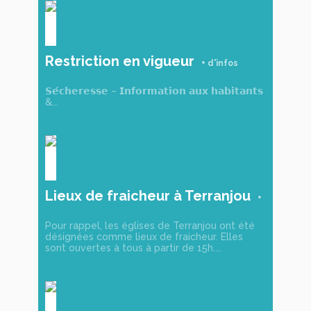
Restriction en vigueur
𝗦𝗲́𝗰𝗵𝗲𝗿𝗲𝘀𝘀𝗲 – 𝗜𝗻𝗳𝗼𝗿𝗺𝗮𝘁𝗶𝗼𝗻 𝗮𝘂𝘅 𝗵𝗮𝗯𝗶𝘁𝗮𝗻𝘁𝘀
&...
Lieux de fraicheur à Terranjou
Pour rappel, les églises de Terranjou ont été
désignées comme lieux de fraicheur. Elles
sont ouvertes à tous à partir de 15h....