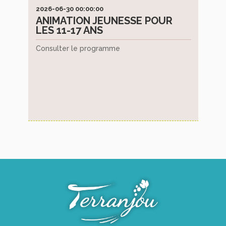
Cimetières
2026-06-30 00:00:00
2026
ANIMATION JEUNESSE POUR
FO
Pratique
LES 11-17 ANS
PR
CI
Consulter le programme
Démarches
L'un
administratives
pomp
Réglementations
diverses
Locations
de
salles
communales
Transports,
borne
de
recharge
Collecte
déchets,