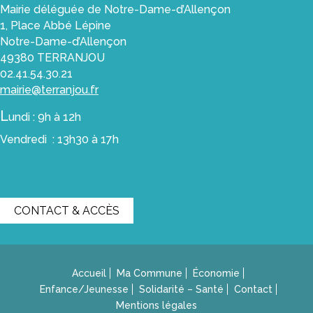
Les
Mairie déléguée de Notre-Dame-d’Allençon
Commerces
1, Place Abbé Lépine
Notre-Dame-d’Allençon
Les
49380 TERRANJOU
Artisans
02.41.54.30.21
Le
mairie@terranjou.fr
Marché
L
undi : 9h à 12h
et
les
Vendredi : 13h30 à 17h
commerçants
ambulants
Les
zones
CONTACT & ACCÈS
artisanales
Les
artisans
Accueil
Ma Commune
Économie
d’art
Enfance/Jeunesse
Solidarité – Santé
Contact
Enfance
Mentions légales