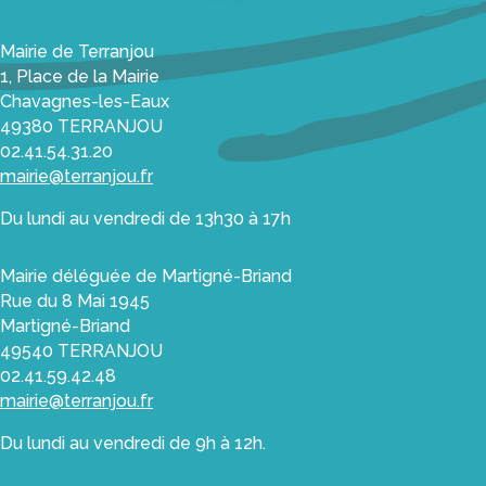
déchèterie,
borne
Mairie de Terranjou
textile
1, Place de la Mairie
Chavagnes-les-Eaux
La
49380 TERRANJOU
paroisse
02.41.54.31.20
Agence
mairie@terranjou.fr
postale
Du lundi au vendredi de 13h30 à 17h
Utile
et
Mairie déléguée de Martigné-Briand
pratique
Rue du 8 Mai 1945
Économie
Martigné-Briand
49540 TERRANJOU
Les
02.41.59.42.48
Viticulteurs
mairie@terranjou.fr
Les
Du lundi au vendredi de 9h à 12h.
Agriculteurs