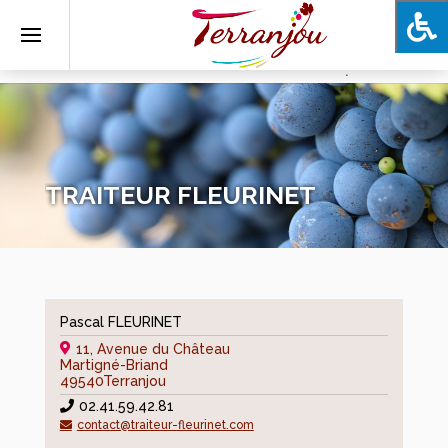
.
Ma
Commune
Présentation
Histoire
TRAITEUR FLEURINET
Les
élus
Publication
des
actes
Pascal FLEURINET
règlementaires
11, Avenue du Château
Martigné-Briand
Commissions
49540
Terranjou
02.41.59.42.81
Bulletins
contact@traiteur-fleurinet.com
communaux